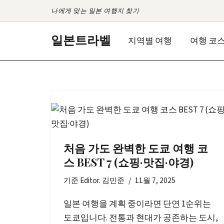
나에게 맞는 일본 여행지 찾기
콘
일본트라벨
지역별 여행
여행 코
텐
츠
로
건
너
뛰
기
처음 가도 완벽한 도쿄 여행 코
스 BEST 7 (쇼핑·맛집·야경)
기준
Editor. 김민준
11월 7, 2025
일본 여행을 계획 중이라면 단연 1순위는
도쿄입니다. 전통과 현대가 공존하는 도시,