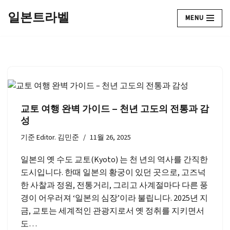
일본트라벨
MENU
콘
텐
츠
로
건
너
뛰
교토 여행 완벽 가이드 – 천년 고도의 전통과 감
기
성
기준
Editor. 김민준
11월 26, 2025
일본의 옛 수도 교토(Kyoto) 는 천 년의 역사를 간직한
도시입니다. 한때 일본의 황궁이 있던 곳으로, 고즈넉
한 사찰과 정원, 전통거리, 그리고 사계절마다 다른 풍
경이 어우러져 ‘일본의 심장’이라 불립니다. 2025년 지
금, 교토는 세계적인 관광지로서 옛 정취를 지키면서
도…