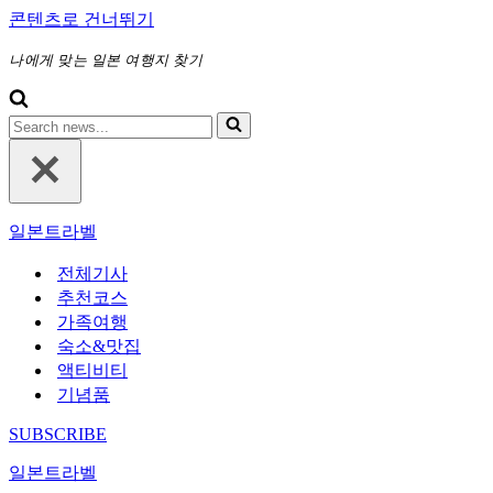
콘텐츠로 건너뛰기
나에게 맞는 일본 여행지 찾기
다
음
에
대
해
일본트라벨
검
색
전체기사
하
추천코스
기...
가족여행
숙소&맛집
액티비티
기념품
SUBSCRIBE
일본트라벨