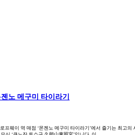
몬젠노 메구미 타이라기
 로프웨이 역 매점 ‘몬젠노 메구미 타이라기’에서 즐기는 최고의
 모신 ‘쿠노잔 토쇼구 久能山東照宮’입니다. 이…