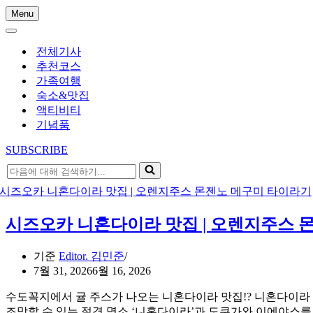
Menu
내
내
비
비
게
전체기사
게
이
추천코스
이
션
가족여행
션
메
숙소&맛집
메
뉴
액티비티
뉴
기념품
SUBSCRIBE
다
음
에
대
시즈오카 니혼다이라 맛집 | 오렌지주스 
해
검
기준
Editor. 김민준
색
7월 31, 2026
6월 16, 2026
하
기...
수도꼭지에서 귤 주스가 나오는 니혼다이라 맛집!? 니혼다이라
조망할 수 있는 절경 명소 ‘니혼다이라’과 도쿠가와 이에야스를