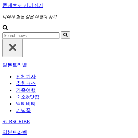
콘텐츠로 건너뛰기
나에게 맞는 일본 여행지 찾기
다
음
에
대
해
일본트라벨
검
색
전체기사
하
추천코스
기...
가족여행
숙소&맛집
액티비티
기념품
SUBSCRIBE
일본트라벨