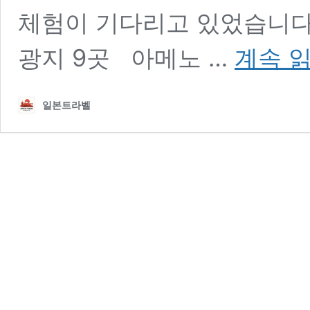
체험이 기다리고 있었습니
아
광지 9곳 아메노 …
계속 
메
노
타
일본트라벨
와
라
야
체
험
후
기
|
전
통
사
탕
이
에
도