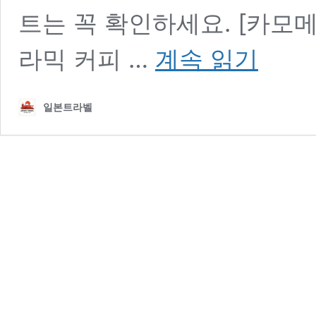
트는 꼭 확인하세요. [카모
나
라믹 커피 …
계속 읽기
가
사
키
일본트라벨
전
통
공
예
&
잡
화
기
념
품
–
비
드
로
·