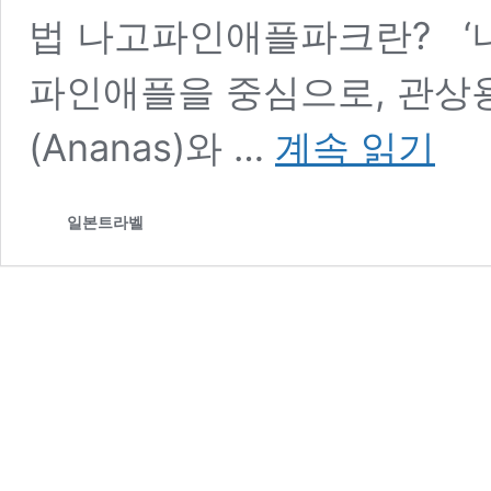
법 나고파인애플파크란? ‘
파인애플을 중심으로, 관상
나
(Ananas)와 …
계속 읽기
고
파
인
일본트라벨
애
플
파
크
|
입
장
료
할
인
·
맛