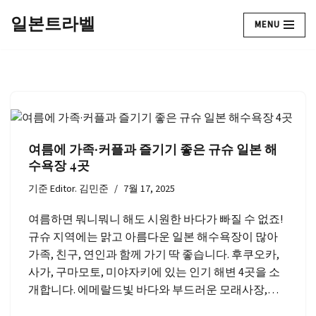
일본트라벨
MENU
콘
텐
츠
로
건
너
뛰
여름에 가족·커플과 즐기기 좋은 규슈 일본 해
기
수욕장 4곳
기준
Editor. 김민준
7월 17, 2025
여름하면 뭐니뭐니 해도 시원한 바다가 빠질 수 없죠!
규슈 지역에는 맑고 아름다운 일본 해수욕장이 많아
가족, 친구, 연인과 함께 가기 딱 좋습니다. 후쿠오카,
사가, 구마모토, 미야자키에 있는 인기 해변 4곳을 소
개합니다. 에메랄드빛 바다와 부드러운 모래사장,…