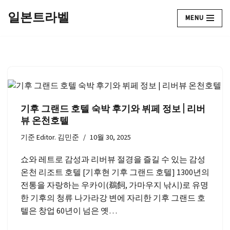
일본트라벨
MENU
콘
텐
츠
로
건
너
뛰
기후 그랜드 호텔 숙박 후기와 뷔페 정보 | 리버
기
뷰 온천호텔
기준
Editor. 김민준
10월 30, 2025
쇼와 레트로 감성과 리버뷰 절경을 즐길 수 있는 감성
온천 리조트 호텔 [기후현 기후 그랜드 호텔] 1300년의
전통을 자랑하는 우카이(鵜飼, 가마우지 낚시)로 유명
한 기후의 청류 나가라강 변에 자리한 기후 그랜드 호
텔은 창업 60년이 넘은 옛…