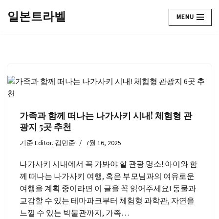
일본트라벨
MENU
콘
텐
츠
로
건
너
뛰
기
가족과 함께 떠나는 나가사키 시내! 체험형 관
광지 5곳 추천
기준
Editor. 김민준
7월 16, 2025
나가사키 시내에서 꼭 가봐야 할 관광 명소! 아이와 함
께 떠나는 나가사키 여행, 혹은 부모님과의 여유로운
여행을 계획 중이라면 이 글을 꼭 읽어주세요! 동물과
교감할 수 있는 테마파크부터 체험형 과학관, 자연을
느낄 수 있는 박물관까지, 가족…