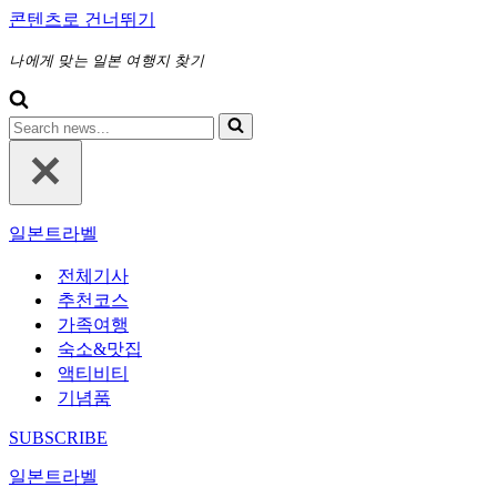
콘텐츠로 건너뛰기
나에게 맞는 일본 여행지 찾기
다
음
에
대
해
일본트라벨
검
색
전체기사
하
추천코스
기...
가족여행
숙소&맛집
액티비티
기념품
SUBSCRIBE
일본트라벨