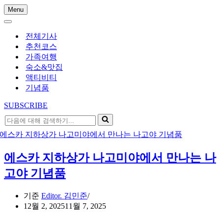
Menu
내
내
비
비
게
전체기사
게
이
추천코스
이
션
가족여행
션
메
숙소&맛집
메
뉴
액티비티
뉴
기념품
SUBSCRIBE
다
음
에
대
에스카 지하상가 나고미야에서 만나는 나
해
검
고야 기념품
색
하
기준
Editor. 김민준
기...
12월 2, 2025
11월 7, 2025