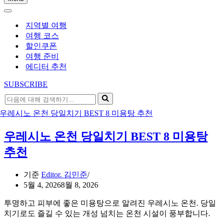
내
내
비
비
게
지역별 여행
게
이
여행 코스
이
션
할인쿠폰
션
메
여행 준비
메
뉴
에디터 추천
뉴
SUBSCRIBE
다
음
에
대
우레시노 온천 당일치기 BEST 8 미용탕
해
검
추천
색
하
기준
Editor. 김민준
기...
5월 4, 2026
8월 8, 2026
투명하고 피부에 좋은 미용탕으로 알려진 우레시노 온천. 당일
치기로도 즐길 수 있는 개성 넘치는 온천 시설이 풍부합니다.