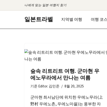
나에게 맞는 일본 여행지 찾기
콘
일본트라벨
지역별 여행
여행 코
텐
츠
로
건
너
뛰
기
숲속 리트리트 여행. 군마현 우
에노무라에서 만나는 여름
기준
Editor. 김민준
8월 20, 2025
군마현 최서남단에 위치한 우에노무라(上
野村 우에노촌, 우에노마을)는 풍부한 자