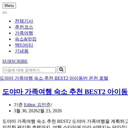
Menu
내
내
비
비
게
전체기사
게
이
추천코스
이
션
가족여행
션
메
숙소&맛집
메
뉴
액티비티
뉴
기념품
SUBSCRIBE
다
음
에
대
도야마 가족여행 숙소 추천 BEST2 아이
해
검
기준
Editor. 김민준
색
3월 30, 2026
2월 23, 2026
하
기...
도야마 가족여행 숙소 추천 BEST2 도야마 가족여행을 계획하
인접한 편리한 호텔까지, 여행 스타일에 따라 선택지는 달라집