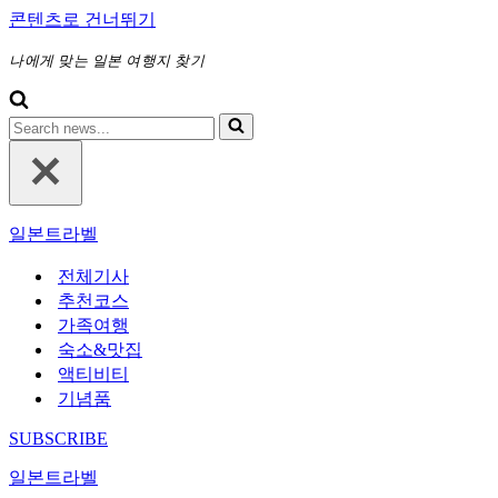
콘텐츠로 건너뛰기
나에게 맞는 일본 여행지 찾기
다
음
에
대
해
일본트라벨
검
색
전체기사
하
추천코스
기...
가족여행
숙소&맛집
액티비티
기념품
SUBSCRIBE
일본트라벨