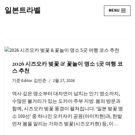
일본트라벨
MENU
콘
텐
츠
로
건
너
뛰
2026 시즈오카 벚꽃 & 꽃놀이 명소 5곳 여행 코
기
스 추천
기준
Editor. 김민준
2월 27, 2026
역사 깊은 명소부터 대자연이 넘치는 인기 명소까지,
수많은 볼거리가 있는 도카이·주부 지방. 봄의 방문과
함께, 시즈오카 벚꽃 풍경이 펼쳐집니다. ‘일본 벚꽃 명
소 100선’ 중 하나인 오카자키 공원(아이치현)과, 한발
먼저 봄을 알리는 가와즈 벚꽃(시즈오카현) 등, 이…