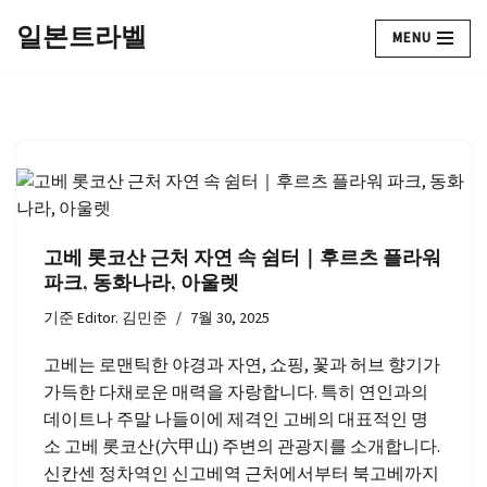
일본트라벨
MENU
콘
텐
츠
로
건
너
뛰
기
고베 롯코산 근처 자연 속 쉼터｜후르츠 플라워
파크, 동화나라, 아울렛
기준
Editor. 김민준
7월 30, 2025
고베는 로맨틱한 야경과 자연, 쇼핑, 꽃과 허브 향기가
가득한 다채로운 매력을 자랑합니다. 특히 연인과의
데이트나 주말 나들이에 제격인 고베의 대표적인 명
소 고베 롯코산(六甲山) 주변의 관광지를 소개합니다.
신칸센 정차역인 신고베역 근처에서부터 북고베까지