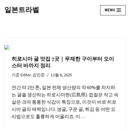
일본트라벨
MENU
콘
텐
츠
로
건
너
히로시마 굴 맛집 7곳｜무제한 구이부터 오이
뛰
스터 바까지 정리
기
기준
Editor. 김민준
12월 6, 2025
연간 약 2만 톤, 일본 전체 생산량의 약 60%를 차지하
는 굴을 생산하는 히로시마현(広島県). 껍질은 작고 속
살은 크며 통통한 식감이 특징으로, 이것이 바로 히로
시마 굴의 매력입니다. 생굴, 구운 굴, 튀김 등 어떤 요
리법으로도 훌륭하게 어울리죠. 이…