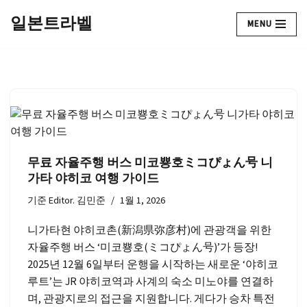
일본트라벨
MENU
콘
텐
츠
로
건
너
뛰
기
무료 자율주행 버스 미코뿅호ミコぴょん号 니
가타 야히코 여행 가이드
기준
Editor. 김민준
1월 1, 2026
니가타현 야히코촌(新潟県弥彦村)에 관광객을 위한
자율주행 버스 ‘미코뿅호(ミコぴょん号)’가 등장!
2025년 12월 6일부터 운행을 시작하는 새로운 ‘야히코
루트’는 JR 야히코역과 사계의 숙소 미노야를 연결하
며, 관광지로의 접근을 지원합니다. 게다가 승차 특전