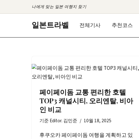
나에게 맞는 일본 여행지 찾기
콘
일본트라벨
전체기사
추천코스
텐
츠
로
건
너
뛰
기
페이페이돔 교통 편리한 호텔
TOP3 캐널시티, 오리엔탈, 비아
인 비교
기준
Editor. 김민준
10월 18, 2025
후쿠오카 페이페이돔 여행을 계획하고 있