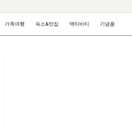
가족여행
숙소&맛집
액티비티
기념품