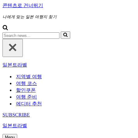
콘텐츠로 건너뛰기
나에게 맞는 일본 여행지 찾기
다
음
에
대
해
일본트라벨
검
색
지역별 여행
하
여행 코스
기...
할인쿠폰
여행 준비
에디터 추천
SUBSCRIBE
일본트라벨
Menu