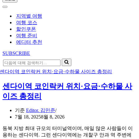
내
내
비
비
게
지역별 여행
게
이
여행 코스
이
션
할인쿠폰
션
메
여행 준비
메
뉴
에디터 추천
뉴
SUBSCRIBE
다
음
에
대
센다이역 코인락커 위치·요금·수하물 사
해
검
이즈 총정리
색
하
기준
Editor. 김민준
기...
7월 18, 2025
8월 8, 2026
동북 지방 최대 규모의 터미널역이며, 매일 많은 사람들이 이
용하는 센다이역. 그런 센다이역에는 개찰구 안과 역 주변에