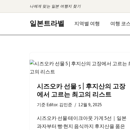
나에게 맞는 일본 여행지 찾기
콘
일본트라벨
지역별 여행
여행 코
텐
츠
로
건
너
뛰
기
시즈오카 선물 5 | 후지산의 고장
에서 고르는 최고의 리스트
기준
Editor. 김민준
12월 9, 2025
시즈오카 선물·테이크아웃 가게 5선｜일본
과자부터 빵·현지 음식까지 후지산을 품은