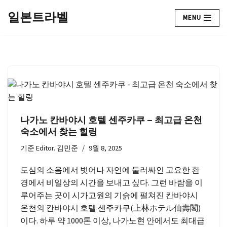
일본트라벨
MENU
콘
텐
츠
로
건
너
뛰
기
나가노 칸바야시 호텔 센주카쿠 – 최고급 온천
숙소에서 찾는 힐링
기준
Editor. 김민준
9월 8, 2025
도심의 소음에서 벗어나 자연에 둘러싸인 고요한 환
경에서 비일상의 시간을 보내고 싶다. 그런 바람을 이
루어주는 곳이 시가고원의 기슭에 펼쳐진 칸바야시
온천의 칸바야시 호텔 센주카쿠(上林ホテル仙壽閣)
이다. 하루 약 1000톤 이상, 나가노현 안에서도 최대급