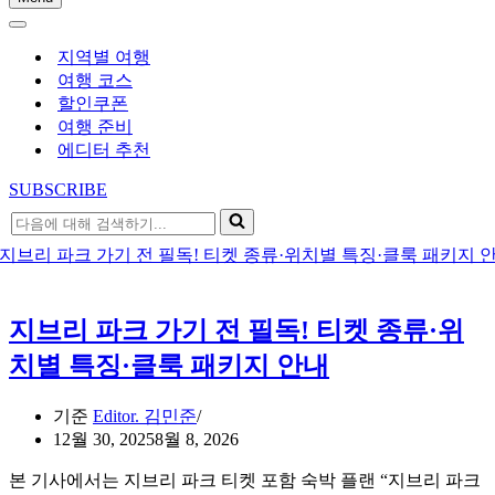
내
내
비
비
게
지역별 여행
게
이
여행 코스
이
션
할인쿠폰
션
메
여행 준비
메
뉴
에디터 추천
뉴
SUBSCRIBE
다
음
에
대
해
지브리 파크 가기 전 필독! 티켓 종류·위
검
색
치별 특징·클룩 패키지 안내
하
기...
기준
Editor. 김민준
12월 30, 2025
8월 8, 2026
본 기사에서는 지브리 파크 티켓 포함 숙박 플랜 “지브리 파크