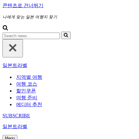
콘텐츠로 건너뛰기
나에게 맞는 일본 여행지 찾기
다
음
에
대
해
일본트라벨
검
색
지역별 여행
하
여행 코스
기...
할인쿠폰
여행 준비
에디터 추천
SUBSCRIBE
일본트라벨
Menu