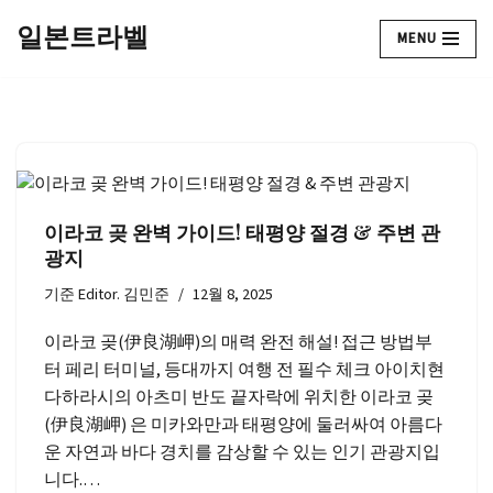
일본트라벨
MENU
콘
텐
츠
로
건
너
뛰
이라코 곶 완벽 가이드! 태평양 절경 & 주변 관
기
광지
기준
Editor. 김민준
12월 8, 2025
이라코 곶(伊良湖岬)의 매력 완전 해설! 접근 방법부
터 페리 터미널, 등대까지 여행 전 필수 체크 아이치현
다하라시의 아츠미 반도 끝자락에 위치한 이라코 곶
(伊良湖岬) 은 미카와만과 태평양에 둘러싸여 아름다
운 자연과 바다 경치를 감상할 수 있는 인기 관광지입
니다.…