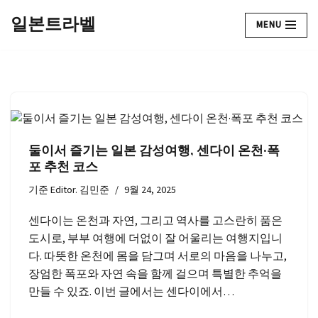
일본트라벨
MENU
콘
텐
츠
로
건
너
뛰
둘이서 즐기는 일본 감성여행, 센다이 온천·폭
기
포 추천 코스
기준
Editor. 김민준
9월 24, 2025
센다이는 온천과 자연, 그리고 역사를 고스란히 품은
도시로, 부부 여행에 더없이 잘 어울리는 여행지입니
다. 따뜻한 온천에 몸을 담그며 서로의 마음을 나누고,
장엄한 폭포와 자연 속을 함께 걸으며 특별한 추억을
만들 수 있죠. 이번 글에서는 센다이에서…