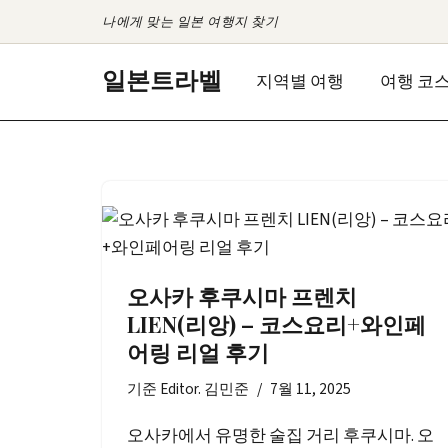
나에게 맞는 일본 여행지 찾기
콘
일본트라벨
지역별 여행
여행 코
텐
츠
로
건
너
뛰
기
오사카 후쿠시마 프렌치
LIEN(리앙) – 코스요리+와인페
어링 리얼 후기
기준
Editor. 김민준
7월 11, 2025
오사카에서 유명한 술집 거리 후쿠시마. 오