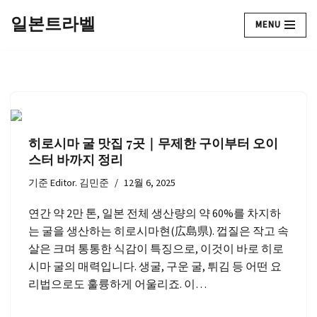
일본트라벨
MENU
콘
텐
츠
로
건
너
히로시마 굴 맛집 7곳｜무제한 구이부터 오이
뛰
스터 바까지 정리
기
기준
Editor. 김민준
12월 6, 2025
연간 약 2만 톤, 일본 전체 생산량의 약 60%를 차지하
는 굴을 생산하는 히로시마현(広島県). 껍질은 작고 속
살은 크며 통통한 식감이 특징으로, 이것이 바로 히로
시마 굴의 매력입니다. 생굴, 구운 굴, 튀김 등 어떤 요
리법으로도 훌륭하게 어울리죠. 이…