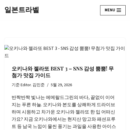
일본트라벨
MENU
콘
텐
츠
로
건
너
뛰
기
오키나와 젤라또 BEST 3 – SNS 감성 뿜뿜! 무
첨가 맛집 가이드
기준
Editor. 김민준
5월 29, 2026
반짝반짝 빛나는 에메랄드그린의 바다, 끝없이 이어
지는 푸른 하늘. 오키나와 본도를 상쾌하게 드라이브
하며 시원하고 차가운 오키나와 젤라또 한 입 어떠신
가요? 지금 오키나와에서는 현지산 망고와 패션프루
트 등 남국 느낌이 물씬 풍기는 과일을 사용한 아이스