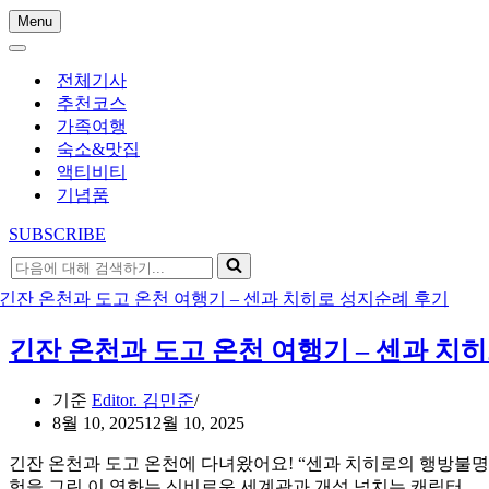
Menu
내
내
비
비
게
전체기사
게
이
추천코스
이
션
가족여행
션
메
숙소&맛집
메
뉴
액티비티
뉴
기념품
SUBSCRIBE
다
음
에
대
긴잔 온천과 도고 온천 여행기 – 센과 치
해
검
기준
Editor. 김민준
색
8월 10, 2025
12월 10, 2025
하
기...
긴잔 온천과 도고 온천에 다녀왔어요! “센과 치히로의 행방불명”
험을 그린 이 영화는 신비로운 세계관과 개성 넘치는 캐릭터…