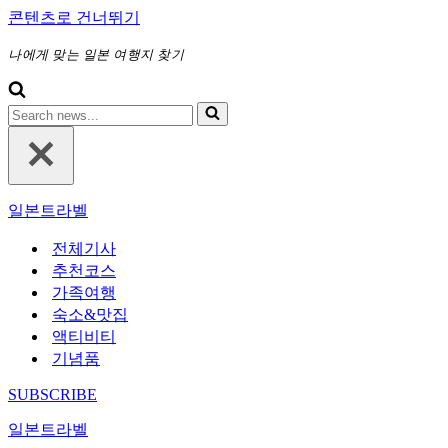
콘텐츠로 건너뛰기
나에게 맞는 일본 여행지 찾기
다
음
에
대
해
일본트라벨
검
색
전체기사
하
추천코스
기...
가족여행
숙소&맛집
액티비티
기념품
SUBSCRIBE
일본트라벨