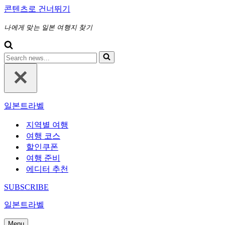
콘텐츠로 건너뛰기
나에게 맞는 일본 여행지 찾기
다
음
에
대
해
일본트라벨
검
색
지역별 여행
하
여행 코스
기...
할인쿠폰
여행 준비
에디터 추천
SUBSCRIBE
일본트라벨
Menu