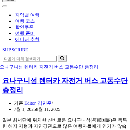
내
내
비
비
게
지역별 여행
게
이
여행 코스
이
션
할인쿠폰
션
메
여행 준비
메
뉴
에디터 추천
뉴
SUBSCRIBE
다
음
에
대
요나구니섬 렌터카 자전거 버스 교통수단
해
검
총정리
색
하
기준
Editor. 김민준
기...
7월 1, 2025
8월 11, 2025
일본 최서단에 위치한 신비로운 요나구니섬(与那国島)은 독특
한 해저 지형과 자연경관으로 많은 여행자들에게 인기가 많습