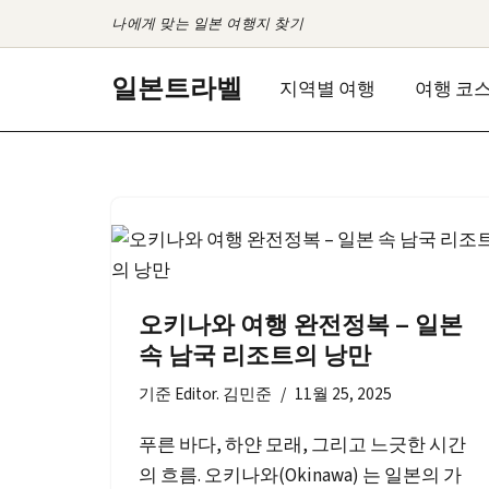
나에게 맞는 일본 여행지 찾기
콘
일본트라벨
지역별 여행
여행 코
텐
츠
로
건
너
뛰
기
오키나와 여행 완전정복 – 일본
속 남국 리조트의 낭만
기준
Editor. 김민준
11월 25, 2025
푸른 바다, 하얀 모래, 그리고 느긋한 시간
의 흐름. 오키나와(Okinawa) 는 일본의 가