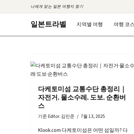
나에게 맞는 일본 여행지 찾기
콘
일본트라벨
지역별 여행
여행 코
텐
츠
로
건
너
뛰
기
다케토미섬 교통수단 총정리｜
자전거, 물소수레, 도보, 순환버
스
기준
Editor. 김민준
7월 13, 2025
Klook.com 다케토미섬은 어떤 섬일까? 다