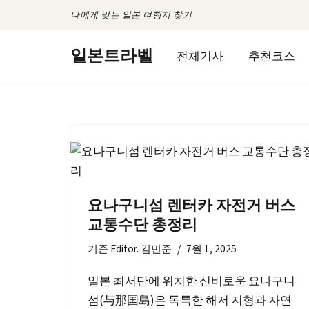
나에게 맞는 일본 여행지 찾기
콘
일본트라벨
전체기사
추천코스
텐
츠
로
건
너
뛰
기
요나구니섬 렌터카 자전거 버스
교통수단 총정리
기준
Editor. 김민준
7월 1, 2025
일본 최서단에 위치한 신비로운 요나구니
섬(与那国島)은 독특한 해저 지형과 자연