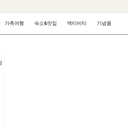
가족여행
숙소&맛집
액티비티
기념품