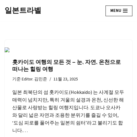
일본트라벨
MENU
콘
텐
츠
로
건
너
홋카이도 여행의 모든 것 – 눈, 자연, 온천으로
뛰
떠나는 힐링 여행
기
기준
Editor. 김민준
11월 23, 2025
일본 최북단의 섬 홋카이도(Hokkaido) 는 사계절 모두
매력이 넘치지만, 특히 겨울의 설경과 온천, 신선한 해
산물로 사랑받는 힐링 여행지입니다. 도쿄나 오사카
와 달리 넓은 자연과 조용한 분위기를 즐길 수 있어,
‘도심 피로를 풀어주는 일본의 쉼터’라고 불리기도 합
니다.…