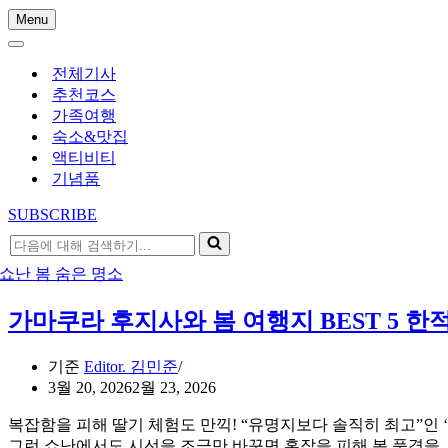
Menu
내
내
비
비
게
전체기사
게
이
추천코스
이
션
가족여행
션
메
숙소&맛집
메
뉴
액티비티
뉴
기념품
SUBSCRIBE
다
음
에
대
가마쿠라 후지사와 봄 여행지 BEST 5 한
해
검
기준
Editor. 김민준
색
3월 20, 2026
2월 23, 2026
하
기...
복잡함을 피해 딸기 체험도 만끽! “유명지보다 솔직히 최고”인 
그런 쇼난에서도 시선을 조금만 바꾸면 혼잡을 피해 봄 풍경을