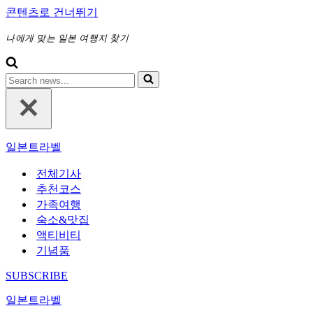
콘텐츠로 건너뛰기
나에게 맞는 일본 여행지 찾기
다
음
에
대
해
일본트라벨
검
색
전체기사
하
추천코스
기...
가족여행
숙소&맛집
액티비티
기념품
SUBSCRIBE
일본트라벨