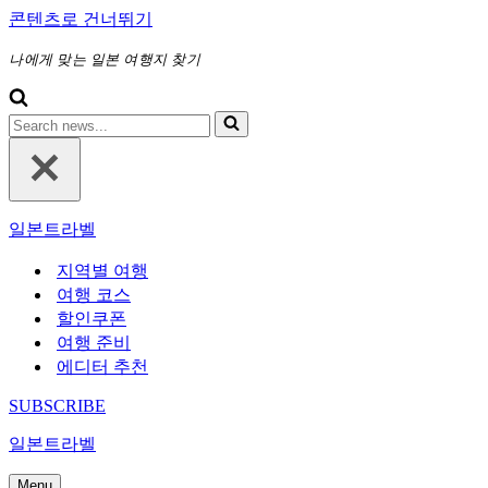
콘텐츠로 건너뛰기
나에게 맞는 일본 여행지 찾기
다
음
에
대
해
일본트라벨
검
색
지역별 여행
하
여행 코스
기...
할인쿠폰
여행 준비
에디터 추천
SUBSCRIBE
일본트라벨
Menu