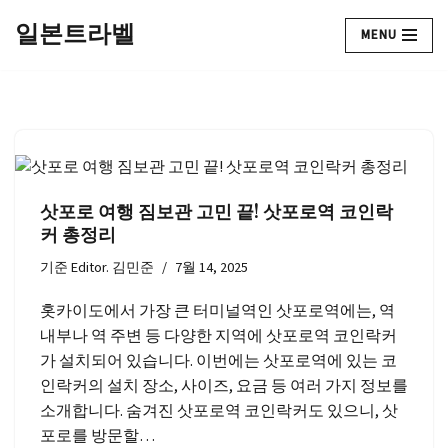
일본트라벨
MENU
콘
텐
츠
로
건
너
뛰
삿포로 여행 짐보관 고민 끝! 삿포로역 코인락
기
커 총정리
기준
Editor. 김민준
7월 14, 2025
홋카이도에서 가장 큰 터미널역인 삿포로역에는, 역
내부나 역 주변 등 다양한 지역에 삿포로역 코인락커
가 설치되어 있습니다. 이번에는 삿포로역에 있는 코
인락커의 설치 장소, 사이즈, 요금 등 여러 가지 정보를
소개합니다. 숨겨진 삿포로역 코인락커도 있으니, 삿
포로를 방문할…