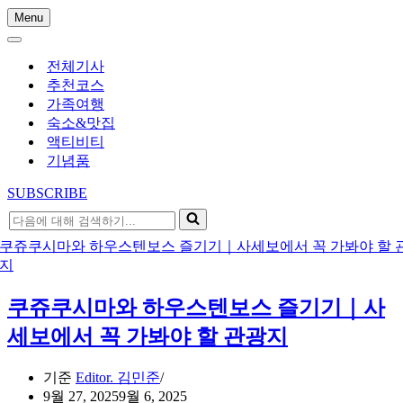
Menu
내
내
비
비
게
전체기사
게
이
추천코스
이
션
가족여행
션
메
숙소&맛집
메
뉴
액티비티
뉴
기념품
SUBSCRIBE
다
음
에
대
해
쿠쥬쿠시마와 하우스텐보스 즐기기｜사
검
색
세보에서 꼭 가봐야 할 관광지
하
기...
기준
Editor. 김민준
9월 27, 2025
9월 6, 2025