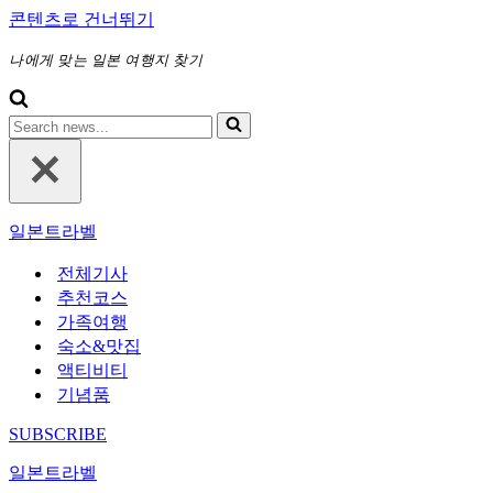
콘텐츠로 건너뛰기
나에게 맞는 일본 여행지 찾기
다
음
에
대
해
일본트라벨
검
색
전체기사
하
추천코스
기...
가족여행
숙소&맛집
액티비티
기념품
SUBSCRIBE
일본트라벨