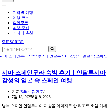
내
내
비
비
게
지역별 여행
게
이
여행 코스
이
션
할인쿠폰
션
메
여행 준비
메
뉴
에디터 추천
뉴
SUBSCRIBE
다
음
에
대
해
시마 스페인무라 숙박 후기｜안달루시아
검
색
감성의 일본 속 스페인 여행
하
기...
기준
Editor. 김민준
7월 18, 2025
8월 8, 2026
남부 스페인 안달루시아 지방을 이미지로 한 리조트 호텔 이세