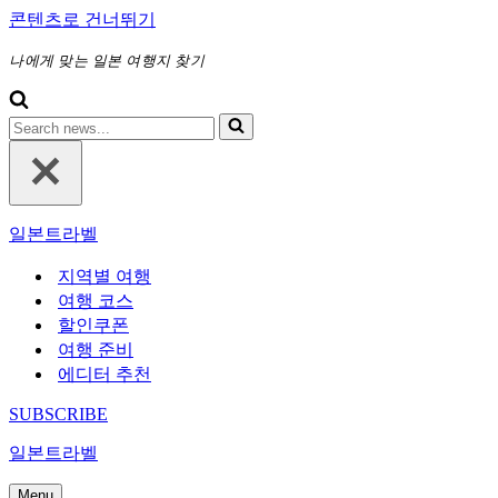
콘텐츠로 건너뛰기
나에게 맞는 일본 여행지 찾기
다
음
에
대
해
일본트라벨
검
색
지역별 여행
하
여행 코스
기...
할인쿠폰
여행 준비
에디터 추천
SUBSCRIBE
일본트라벨
Menu