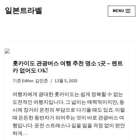
일본트라벨
MENU
콘
텐
츠
로
건
너
홋카이도 관광버스 여행 추천 명소 5곳 – 렌트
뛰
카 없어도 OK!
기
기준
Editor. 김민준
12월 5, 2025
여행자에게 광대한 홋카이도는 쉽게 정복할 수 없는
도전적인 여행지입니다. 그 넓이는 매력적이지만, 동
시에 장거리 운전의 부담으로 다가올 때도 있죠. 이럴
때 든든한 동반자가 되어주는 것이 바로 관광버스 여
행입니다. 운전 스트레스나 길을 잃을 걱정 없이 편안
하게…