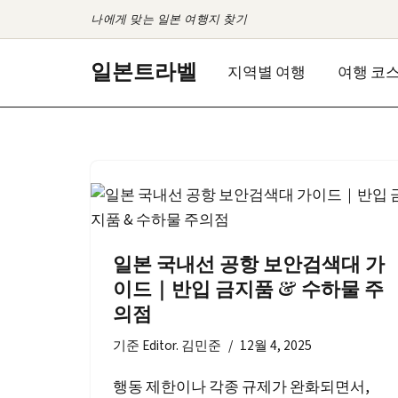
나에게 맞는 일본 여행지 찾기
콘
일본트라벨
지역별 여행
여행 코
텐
츠
로
건
너
뛰
기
일본 국내선 공항 보안검색대 가
이드｜반입 금지품 & 수하물 주
의점
기준
Editor. 김민준
12월 4, 2025
행동 제한이나 각종 규제가 완화되면서,