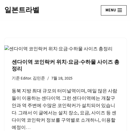
일본트라벨
MENU
콘
텐
츠
로
건
너
뛰
센다이역 코인락커 위치·요금·수하물 사이즈 총
기
정리
기준
Editor. 김민준
7월 18, 2025
동북 지방 최대 규모의 터미널역이며, 매일 많은 사람
들이 이용하는 센다이역. 그런 센다이역에는 개찰구
안과 역 주변에 수많은 코인락커가 설치되어 있습니
다. 그래서 이 글에서는 설치 장소, 요금, 사이즈 등 센
다이역 코인락커 정보를 구역별로 소개하니, 이용할
예정이…