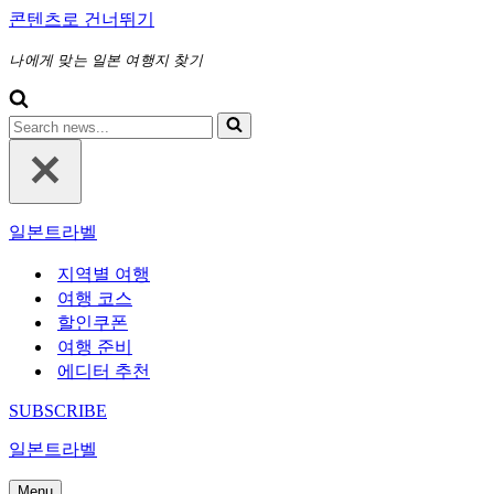
콘텐츠로 건너뛰기
나에게 맞는 일본 여행지 찾기
다
음
에
대
해
일본트라벨
검
색
지역별 여행
하
여행 코스
기...
할인쿠폰
여행 준비
에디터 추천
SUBSCRIBE
일본트라벨
Menu