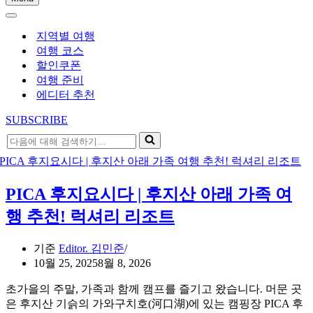
내
내
비
비
게
지역별 여행
게
이
여행 코스
이
션
할인쿠폰
션
메
여행 준비
메
뉴
에디터 추천
뉴
SUBSCRIBE
다
음
에
대
PICA 후지요시다 | 후지산 아래 가족 여
해
검
행 추천! 럭셔리 리조트
색
하
기준
Editor. 김민준
기...
10월 25, 2025
8월 8, 2026
초가을의 주말, 가족과 함께 캠프를 즐기고 왔습니다. 머문 곳
은 후지산 기슭의 가와구치호(河口湖)에 있는 캠핑장 PICA 후