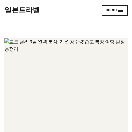
일본트라벨
MENU
콘
텐
츠
로
건
너
뛰
기