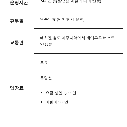
24시간 (유람선은 계절에 따라 변동)
운영시간
연중무휴 (악천후 시 운휴)
휴무일
에치젠 철도 미쿠니역에서 게이후쿠 버스로
교통편
약 15분
무료
유람선
입장료
요금 성인 1,800엔
어린이 900엔