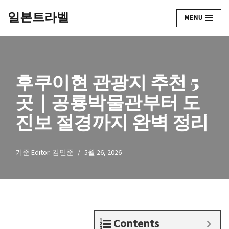
일본트라벨
MENU
콘
텐
츠
로
후쿠이현 관광지 추천 5
건
너
곳｜공룡박물관부터 도
뛰
진보 절경까지 완벽 정리
기
기준
Editor. 김민준
5월 26, 2026
Contents