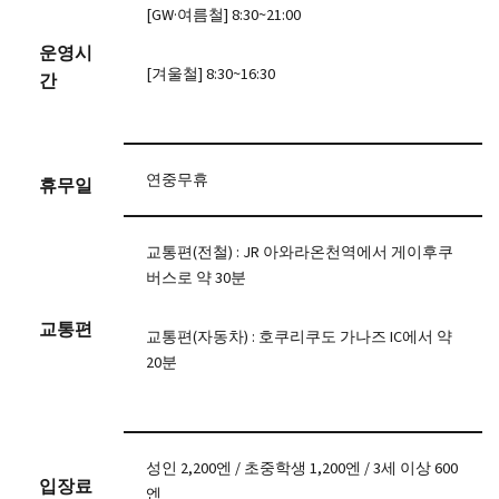
[GW·여름철] 8:30~21:00
운영시
[겨울철] 8:30~16:30
간
연중무휴
휴무일
교통편(전철) : JR 아와라온천역에서 게이후쿠
버스로 약 30분
교통편
교통편(자동차) : 호쿠리쿠도 가나즈 IC에서 약
20분
성인 2,200엔 / 초중학생 1,200엔 / 3세 이상 600
입장료
엔