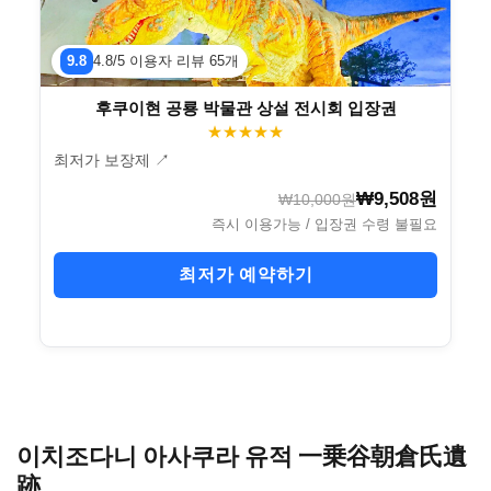
9.8
4.8/5 이용자 리뷰 65개
후쿠이현 공룡 박물관 상설 전시회 입장권
★★★★★
최저가 보장제 ↗
₩9,508원
₩10,000원
즉시 이용가능 / 입장권 수령 불필요
최저가 예약하기
이치조다니 아사쿠라 유적 一乗谷朝倉氏遺
跡