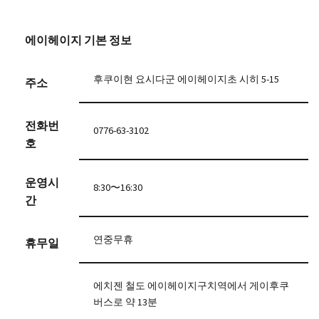
에이헤이지 기본 정보
후쿠이현 요시다군 에이헤이지초 시히 5-15
주소
전화번
0776-63-3102
호
운영시
8:30〜16:30
간
연중무휴
휴무일
에치젠 철도 에이헤이지구치역에서 게이후쿠
버스로 약 13분