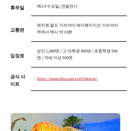
제2·4 수요일, 연말연시
휴무일
에치젠 철도 가쓰야마 에이헤이지선 가쓰야마
교통편
역에서 택시 약 10분
성인 1,000엔 / 고·대학생 800엔 / 초중학생 500
입장료
엔 / 70세 이상 500엔
공식 사
https://www.dinosaur.pref.fukui.jp/
이트