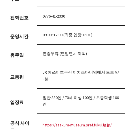
0776-41-2330
전화번호
09:00~17:00 (최종 입장 16:30)
운영시간
연중무휴 (연말연시 제외)
휴무일
JR 에쓰미호쿠선 이치조다니역에서 도보 약
교통편
3분
일반 330엔 / 70세 이상 100엔 / 초중학생 100
입장료
엔
공식 사이
https://asakura-museum.pref.fukui.lg.jp/