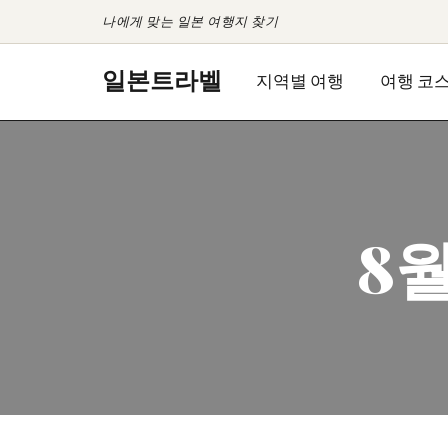
나에게 맞는 일본 여행지 찾기
콘
일본트라벨
지역별 여행
여행 코
텐
츠
로
건
너
뛰
8
기