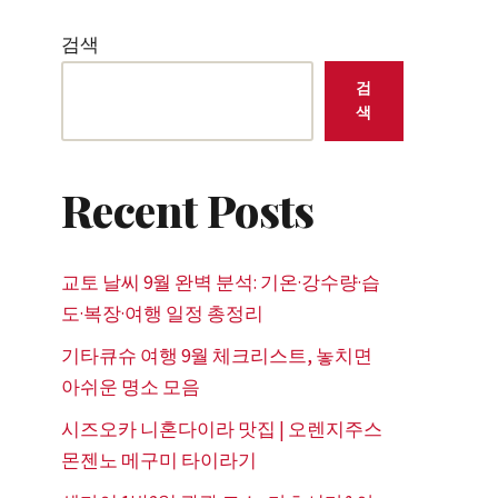
검색
검
색
Recent Posts
교토 날씨 9월 완벽 분석: 기온·강수량·습
도·복장·여행 일정 총정리
기타큐슈 여행 9월 체크리스트, 놓치면
아쉬운 명소 모음
시즈오카 니혼다이라 맛집 | 오렌지주스
몬젠노 메구미 타이라기