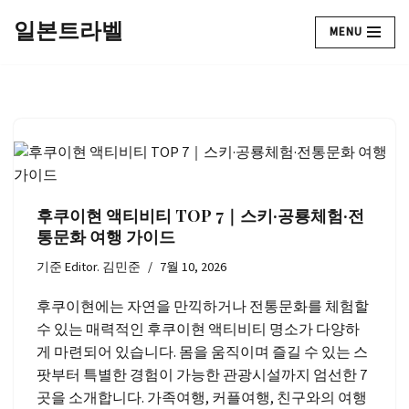
일본트라벨
MENU
콘
텐
츠
로
건
너
뛰
기
후쿠이현 액티비티 TOP 7｜스키·공룡체험·전
통문화 여행 가이드
기준
Editor. 김민준
7월 10, 2026
후쿠이현에는 자연을 만끽하거나 전통문화를 체험할
수 있는 매력적인 후쿠이현 액티비티 명소가 다양하
게 마련되어 있습니다. 몸을 움직이며 즐길 수 있는 스
팟부터 특별한 경험이 가능한 관광시설까지 엄선한 7
곳을 소개합니다. 가족여행, 커플여행, 친구와의 여행