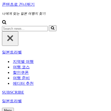
콘텐츠로 건너뛰기
나에게 맞는 일본 여행지 찾기
다
음
에
대
해
일본트라벨
검
색
지역별 여행
하
여행 코스
기...
할인쿠폰
여행 준비
에디터 추천
SUBSCRIBE
일본트라벨
Menu