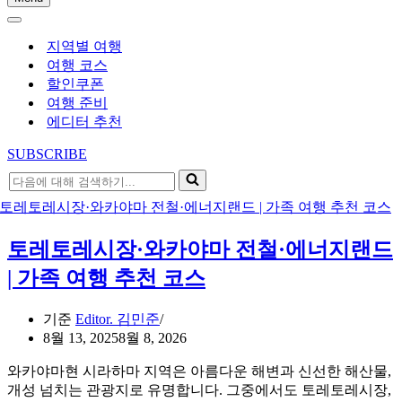
내
내
비
비
게
지역별 여행
게
이
여행 코스
이
션
할인쿠폰
션
메
여행 준비
메
뉴
에디터 추천
뉴
SUBSCRIBE
다
음
에
대
토레토레시장·와카야마 전철·에너지랜드
해
검
| 가족 여행 추천 코스
색
하
기준
Editor. 김민준
기...
8월 13, 2025
8월 8, 2026
와카야마현 시라하마 지역은 아름다운 해변과 신선한 해산물,
개성 넘치는 관광지로 유명합니다. 그중에서도 토레토레시장,