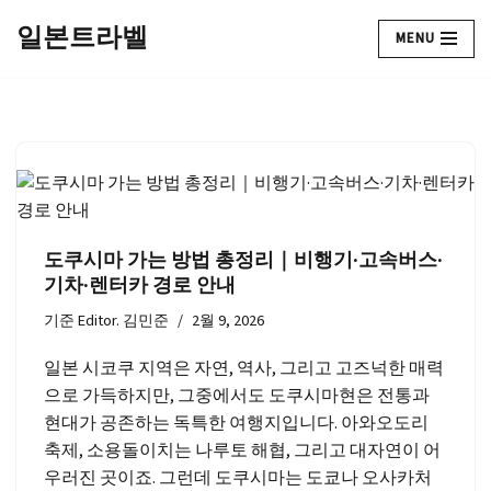
일본트라벨
MENU
콘
텐
츠
로
건
너
뛰
기
도쿠시마 가는 방법 총정리｜비행기·고속버스·
기차·렌터카 경로 안내
기준
Editor. 김민준
2월 9, 2026
일본 시코쿠 지역은 자연, 역사, 그리고 고즈넉한 매력
으로 가득하지만, 그중에서도 도쿠시마현은 전통과
현대가 공존하는 독특한 여행지입니다. 아와오도리
축제, 소용돌이치는 나루토 해협, 그리고 대자연이 어
우러진 곳이죠. 그런데 도쿠시마는 도쿄나 오사카처