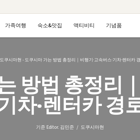
가족여행
숙소&맛집
액티비티
기념품
도쿠시마현
-
도쿠시마 가는 방법 총정리｜비행기·고속버스·기차·렌터카 
는 방법 총정리
기차·렌터카 경
기준
Editor. 김민준
도쿠시마현