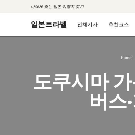
나에게 맞는 일본 여행지 찾기
콘
일본트라벨
전체기사
추천코스
텐
츠
로
건
Home
-
너
뛰
도쿠시마 가
기
버스·