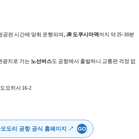
항공편 시간에 맞춰 운행되며,
JR 도쿠시마역
까지 약 25~30분
 관광지로 가는
노선버스
도 공항에서 출발하니 교통편 걱정 없
도요히사 16-2
와오도리 공항 공식 홈페이지 ↗
GO